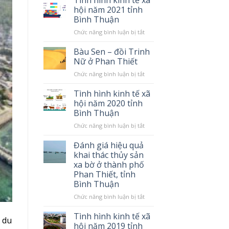
năm
Dinh
hội năm 2021 tỉnh
2022
Thầy
Bình Thuận
tỉnh
Thím
Bình
ở
Chức năng bình luận bị tắt
là
Thuận
Tình
Di
hình
sản
Bàu Sen – đồi Trinh
kinh
văn
Nữ ở Phan Thiết
tế
hóa
ở
Chức năng bình luận bị tắt
xã
phi
Bàu
hội
vật
Sen
Tình hình kinh tế xã
năm
thể
–
2021
hội năm 2020 tỉnh
quốc
đồi
tỉnh
gia
Bình Thuận
Trinh
Bình
ở
Chức năng bình luận bị tắt
Nữ
Thuận
Tình
ở
hình
Phan
Đánh giá hiệu quả
kinh
Thiết
khai thác thủy sản
tế
xa bờ ở thành phố
xã
Phan Thiết, tỉnh
hội
Bình Thuận
năm
2020
ở
Chức năng bình luận bị tắt
tỉnh
Đánh
Bình
giá
Tình hình kinh tế xã
g du
Thuận
hiệu
hội năm 2019 tỉnh