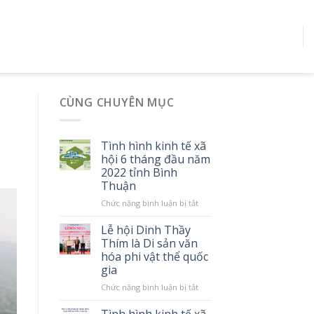
CÙNG CHUYÊN MỤC
Tình hình kinh tế xã
hội 6 tháng đầu năm
2022 tỉnh Bình
Thuận
ở
Chức năng bình luận bị tắt
Tình
hình
Lễ hội Dinh Thầy
kinh
Thím là Di sản văn
tế
hóa phi vật thể quốc
xã
gia
hội
6
ở
Chức năng bình luận bị tắt
tháng
Lễ
đầu
hội
Tình hình kinh tế xã