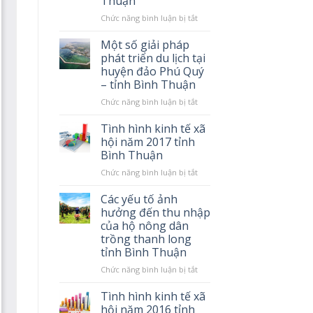
Thuận
tỉnh
Thuận
Bình
từ
ở
Chức năng bình luận bị tắt
Thuận
đổi
Ứng
mới
dụng
Một số giải pháp
đến
mô
phát triển du lịch tại
nay
hình
huyện đảo Phú Quý
MIKE
– tỉnh Bình Thuận
21-
SW
ở
Chức năng bình luận bị tắt
để
Một
xác
số
Tình hình kinh tế xã
định
giải
hội năm 2017 tỉnh
các
pháp
Bình Thuận
thông
phát
số
ở
Chức năng bình luận bị tắt
triển
sóng
Tình
du
thiết
hình
lịch
Các yếu tố ảnh
kế
kinh
tại
hưởng đến thu nhập
ở
tế
huyện
của hộ nông dân
khu
xã
đảo
trồng thanh long
vực
hội
Phú
tỉnh Bình Thuận
ven
năm
Quý
bờ
2017
–
ở
Chức năng bình luận bị tắt
trên
tỉnh
tỉnh
Các
đảo
Bình
Bình
yếu
Tình hình kinh tế xã
Phú
Thuận
Thuận
tố
hội năm 2016 tỉnh