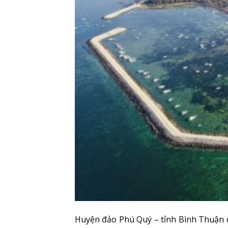
Huyện đảo Phú Quý – tỉnh Bình Thuận có