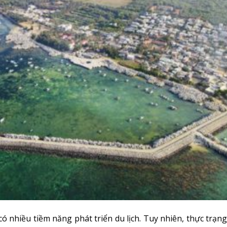
 nhiều tiềm năng phát triển du lịch. Tuy nhiên, thực trạn