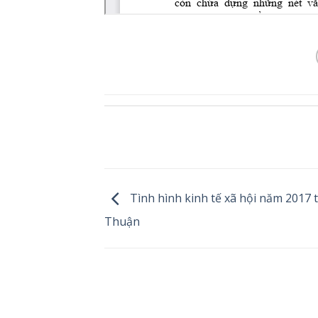
Tình hình kinh tế xã hội năm 2017 
Thuận