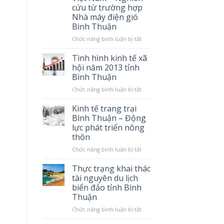
bào
cứu từ trường hợp
AHP
dân
Nhà máy điện gió
tộc
Bình Thuận
thiểu
số
ở
Chức năng bình luận bị tắt
ở
Các
tỉnh
vấn
Tình hình kinh tế xã
Bình
đề
hội năm 2013 tỉnh
Thuận
trong
Bình Thuận
khởi
phát
sắc
ở
Chức năng bình luận bị tắt
triển
nhờ
Tình
điện
chủ
hình
gió
Kinh tế trang trại
trương,
kinh
ở
Bình Thuận – Động
chính
tế
Việt
lực phát triển nông
sách
xã
Nam
thôn
đúng
hội
–
đắn
năm
Nghiên
ở
Chức năng bình luận bị tắt
2013
cứu
Kinh
tỉnh
từ
tế
Thực trạng khai thác
Bình
trường
trang
tài nguyên du lịch
Thuận
hợp
trại
biển đảo tỉnh Bình
Nhà
Bình
Thuận
máy
Thuận
điện
–
ở
Chức năng bình luận bị tắt
gió
Động
Thực